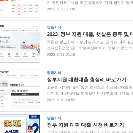
지 불안해요." 사업 혹은 생활하기 위해 급전이 
되셔서 불편을 겪는 분들 많으시죠? 저신용자도 당
2022. 8. 30. 21:39
의 OK한도우대론 대출입니다. 상환기간이 최대 10
회를 해보시고 신청해보시기 바랍니다. OK저축은행 -
증빙 가능한 자(신용점수 351점 이상(NICE 기준)) ✔ 
알뜰지식
원 ✔ 대출 금리: 연 5.9% ~ ..
2023. 정부 지원 대출, 햇살론 종류 및
목돈은 필요한데 대부업은 무섭고, 금리는 너무 높
셨나요? 요즘 금리가 높아짐에 따라 정부 기관인 
장 대표적인 정부 지원 대출, 햇살론에 대해 알려드
2022. 8. 21. 21:16
표적으로 많이 사용하는 대출인 '햇살론 유스, 햇살론
론 유스 햇살론 유스는 취업준비생과 사회초년생을 
부여하기 때문에 꼭 필요한 시기인지 확인해야 합니다.
알뜰지식
득이 3천5백만 원 이하여야 합니다. 만약, 본인 ..
정부지원 대환대출 총정리 바로가기
고금리 시기에 좋지 않은 조건으로 주택담보대출이
정이 되어 인터넷을 찾아보면 다 대부업이나 대출 
다. 정보가 없기 때문에 우리는 결국 급전이 필요해
2022. 8. 18. 00:59
환대출 정보를 총정리 했습니다. 5분만 집중하신다면
정보 많이 얻어가시기 바랍니다. 먼저 요즘 핫한 
니 아래 참고하시기 바랍니다. 정부 지원 대환 대출
알뜰지식
는 채무, 이자로 인해 대환 대출을 알아보고 계신가
정부 지원 대환 대출 신청 바로가기
고금리 대출로 인해 많이 힘드신가요? 쌓여가는 채