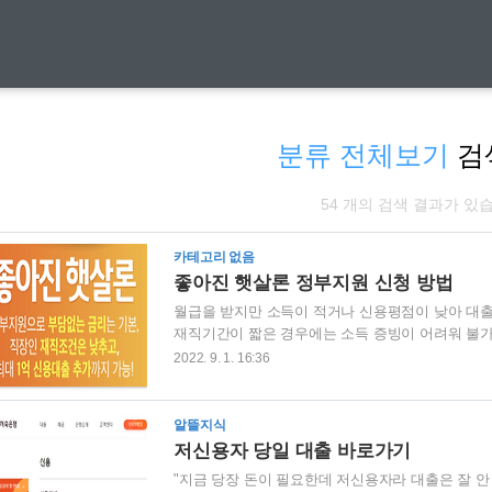
분류 전체보기
검
54 개의 검색 결과가 있
카테고리 없음
좋아진 햇살론 정부지원 신청 방법
월급을 받지만 소득이 적거나 신용평점이 낮아 대출
재직기간이 짧은 경우에는 소득 증빙이 어려워 불가
은 낮추고 대출 한도는 높인 햇살론 상품이 있습니다.
2022. 9. 1. 16:36
하신 분들은 서둘러 한도를 확인해보시기 바랍니다. 대
최대 2000만 원까지 결정되었습니다.(2022년 12
추가 가능합니다. 그렇다면 아래에 햇살론과 신용대
알뜰지식
햇살론 ✔ 대출 대상: 직장인 최근 1년 이..
저신용자 당일 대출 바로가기
"지금 당장 돈이 필요한데 저신용자라 대출은 잘 