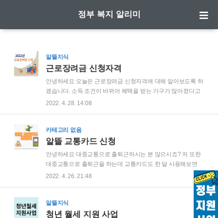
정부 복지 알리미
알뜰지식
근로장려금 신청자격
안녕하세요 오늘은 근로장려금 신청자격에 대해 알아보도록 하
겠습니다. 소득 조건이 바뀌어 혜택을 받는 가구가 많아졌다고
하는데 신청자격에 해당하는지, 신청 일정은 언제인지에 대해
2022. 4. 28. 14:08
자세히 알아보도록 하겠습니다. 근로장려금 신청 일정 먼저 근
로장려금 신청 일정을 알아보도록 하겠습니다. 2021년 정기분
의 신청일정은 2022년 5월 1일 ~ 5월 31일입니다. 2021년 귀속
카테고리 없음
기한 후 신청일정은 2022년 6월 1일 ~ 11월 30일입니다. 2022
알뜰 교통카드 신청
년 상반기분 신청일정은 2022년 9월 1일 ~ 9월 15일입니다. 곧
안녕하세요 대중교통으로 출퇴근하시는 분 많으시죠? 저 또한
정기분 신청일정이 다가옵니다. 모두 신청하셔서 꼭 받으셨으
대중교통으로 출퇴근을 하는데 교통카드도 한 달 사용해보면
면 좋겠습니다.^^ 근로장려금 신청 자격 2021년 근로소득, 전문
비용이 만만치 않습니다. 그래서 오늘은 생활 속 절약할 수 있는
2022. 4. 26. 21:48
직을 제외한 사업소득, 종교인 소득이 있는 경우 근로장려금을
꿀팁! 알뜰 교통카드에 대해 알아보도록 하겠습니다. 알뜰 교통
신청할 수 ..
카드에 대해 총정리할 수 있으니 집중해서 봐주세요^^ 알뜰 교
통카드란? 알뜰 교통카드는 알뜰하게 교통카드를 활용하는 것
알뜰지식
입니다. 즉 대중교통을 이용하기 위해 이동하는 거리만큼 마일
청년 월세 지원 사업