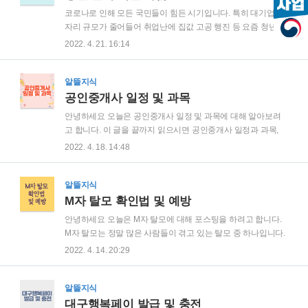
리지를 적립할 수 있고 카드사 추가 할인 혜택까지 누릴 수 있습
코로나로 인해 모든 국민들이 힘든 시기입니다. 특히 대기업 일
니다. 최대 대중교통비를 30% 줄일 수 있는 알뜰 교통카드입니
자리 규모가 줄어들어 취업난에 집값 고공 행진 등 요즘 청년들
다. 알뜰 교통카드 사용방법은? 알뜰 교통카드를 사용하기 위해
도 많이 힘들어하고 있습니다. 이번 포스팅에서는 청년들에게
2022. 4. 21. 16:14
서는 먼저 카드를 신청해야 합니다. 카드로는 우리 카드, 신한카
조금이나마 도움이 될 수 있는 청년 월세 지원 사업 정보를 가져
드, 하나카드, 티머니 페이가 있습니다. 카드..
왔습니다. 꼼꼼히 내용 살펴보시고 혜택 꼭 받아보시길 바랍니
다. 청년 월세 지원사업은 청년층의 주거비 부담 경감을 위한 취
알뜰지식
지로 8월부터 본격 시행됩니다. 먼저 공시되어 있는 지원자격,
공인중개사 일정 및 과목
지원범위 및 신청 방법을 알아보겠습니다. 청년 월세 지원 사업
안녕하세요 오늘은 공인중개사 일정 및 과목에 대해 알아보려
신청 자격 -재산가액 1억 700만 원 이하인 중위소득 60% 이하
고 합니다. 이 글을 끝까지 읽으시면 공인중개사 일정과 과목,
의 저소득 독립 청년(19~34세) -주택소유 여부: 무주택 -부모와
합격 기준, 수수료 등 공인중개사 시험과 관련된 모든 기본 정보
2022. 4. 18. 14:48
생계를 달리하며 보증금 5천만 원 이하 및 월세 60만 원 이하의
를 알 수 있습니다. 끝까지 읽어주세요.^^ 공인중개사 시험이
주택에 거주하는 경우..
란? 공인중개사 시험이란 부동산 중개업을 바람직하게 지도, 육
성하는 것을 목적으로 합니다. 또한 공정, 정직한 부동산 거래를
알뜰지식
확립하여 국민경제에 이바지하는 것을 목적으로 합니다. 공인
M자 탈모 확인법 및 예방
중개사는 부동산 중개, 관리대행, 컨설팅, 경영정보 제공, 상가
안녕하세요 오늘은 M자 탈모에 대해 포스팅을 하려고 합니다.
분양 대행, 경매 매수신청 대리 등 다양한 업무를 수행합니다.
M자 탈모는 정말 많은 사람들이 겪고 있는 탈모 중 하나입니다.
위 표인 최근 5년 통계자료를 보면 공인중개사 시험을 치기 위
우리 모두를 위해, 미리 알고 있으면 예방할 수 있으니 오늘 포
2022. 4. 14. 20:29
한 지원자 수는 계속 늘고 있으며 이로 인해 합격률은 점점 낮아
스팅을 자세히 보시면 좋을 것 같습니다. M자 탈모는 무엇인지,
지고 있습니다. 점점 난이도가 높아지..
확인법은 어떻게 할 수 있는지, 예방할 수 있는 방법까지 모조리
알아보도록 하겠습니다. M자 탈모란? 탈모란 머리카락이 빠지
알뜰지식
는 증상입니다. M자 탈모는 이러한 탈모의 다양한 종류 중 하나
대구행복페이 발급 및 충전