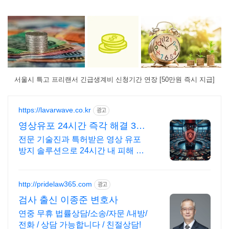
서울시 특고 프리랜서 긴급생계비 신청기간 연장 [50만원 즉시 지급]
https://lavarwave.co.kr
광고
영상유포 24시간 즉각 해결 365
일 상담으로 협박 구제
전문 기술진과 특허받은 영상 유포
방지 솔루션으로 24시간 내 피해 완
벽 차단 골든타임 내 피해 영상유포
차단
http://pridelaw365.com
광고
검사 출신 이종준 변호사
연중 무휴 법률상담/소송/자문 /내방/
전화 / 상담 가능합니다 / 친절상담!